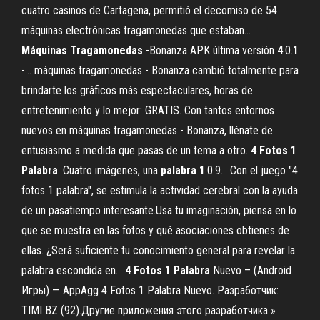
cuatro casinos de Cartagena, permitió el decomiso de 54
máquinas electrónicas tragamonedas que estaban...
Máquinas
Tragamonedas
-Bonanza APK última versión
4
.0.
1
-… máquinas tragamonedas - Bonanza cambió totalmente para
brindarte los gráficos más espectaculares, horas de
entretenimiento y lo mejor: GRATIS. Con tantos entornos
nuevos en máquinas tragamonedas - Bonanza, llénate de
entusiasmo a medida que pasas de un tema a otro.
4
Fotos
1
Palabra
. Cuatro imágenes, una
palabra
1
.0.9… Con el juego "4
fotos 1 palabra", se estimula la actividad cerebral con la ayuda
de un pasatiempo interesante.Usa tu imaginación, piensa en lo
que se muestra en las fotos y qué asociaciones obtienes de
ellas. ¿Será suficiente tu conocimiento general para revelar la
palabra escondida en...
4
Fotos
1
Palabra
Nuevo – (Android
Игры) — AppAgg 4 Fotos 1 Palabra Nuevo. Разработчик:
TIMI BZ (92).Другие приложения этого разработчика »