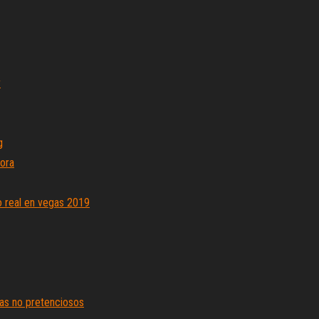
r
g
ora
o real en vegas 2019
tas no pretenciosos