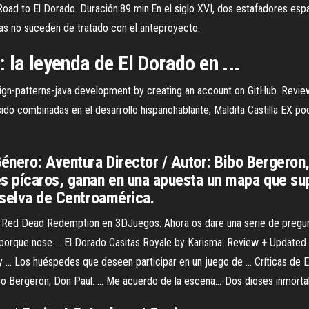
ad to El Dorado. Duración:89 min.En el siglo XVI, dos estafadores esp
osas no suceden de tratado con el anteproyecto.
 la leyenda de El Dorado en ...
sign-patterns-java development by creating an account on GitHub.
Revie
ido combinadas en el desarrollo hispanohablante, Maldita Castilla EX pod
nero: Aventura Director / Autor: Bibo Bergeron, 
es pícaros, ganan en una apuesta un mapa que su
a selva de Centroamérica.
 Red Dead Redemption en 3DJuegos: Ahora os dare una serie de preg
rque nose ... El Dorado Casitas Royale by Karisma: Review + Updated ..
... Los huéspedes que deseen participar en un juego de ... Críticas de E
ibo Bergeron, Don Paul. ... Me acuerdo de la escena...-Dos dioses inmort