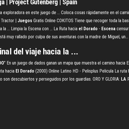
a | Project Gutenberg | Spain
a exploradora en este juego de ... Coloca cosas rápidamente en el cami
 Tractor |
Juegos
Gratis Online COKITOS Tiene que recoger toda la bas
 ... Limpia la Escena con ... La Ruta hacia
el
Dorado
-
Escena
censur
está muy rallado por culpa de sus aventuras con la madre de Miguel, un...
nal del viaje hacia la ...
DO
" En un juego de dados ganan un mapa que muestra el camino hacia El
ta hacia
El
Dorado
(2000) Online Latino HD - Pelisplus Pelicula La ruta
o son descubiertos y perseguidos por los guardias. ORO Y GLORIA:
LA
R