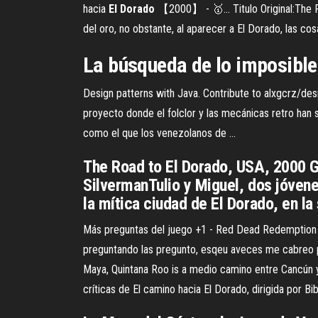
hacia
El
Dorado
【2000】 - 🥇… Titulo Original:The Ro
del oro, no obstante, al aparecer a El Dorado, las c
La búsqueda de lo imposible:
Design patterns with Java. Contribute to alxgcrz/de
proyecto donde el folclor y las mecánicas retro han s
como el que los venezolanos de …
The Road to El Dorado, USA, 2000 Gé
SilvermanTulio y Miguel, dos jóven
la mítica ciudad de El Dorado, en l
Más preguntas del juego +1 - Red Dead Redemption
preguntando las pregunto, esqeu aveces me cabreo po
Maya, Quintana Roo is a medio camino entre Cancún y 
críticas de El camino hacia El Dorado, dirigida por B