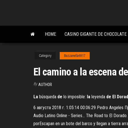
Skip
to
the
content
HOME
CASINO GIGANTE DE CHOCOLATE
Category
Bazzanella6917
El camino a la escena de
By
AUTHOR
La
búsqueda
de
lo imposible:
la
leyenda
de
El
Dora
6 августа 2018 г. 1:05:14 00:06:29 Pedro Angele
Audio Latino Online - Series… The Road to El Dorado
porEscapan en un bote del barco y llegan a tierra arr