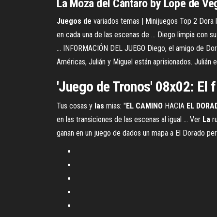
La
Moza del Cántaro by Lope
de
Veg
Juegos
de
variados temas | Minijuegos Top 2 Dora l
en cada una de las escenas de ... Diego limpia con su
... INFORMACIÓN DEL JUEGO Diego, el amigo de Dora la
Américas, Julián y Miguel están aprisionados. Julián 
'Juego de Tronos' 08x02: El fi
Tus cosas y
las
mias: "
EL
CAMINO
HACIA
EL
DORA
en las transiciones de las escenas al igual ... Ver
La
ru
ganan en un juego de dados un mapa a El Dorado per